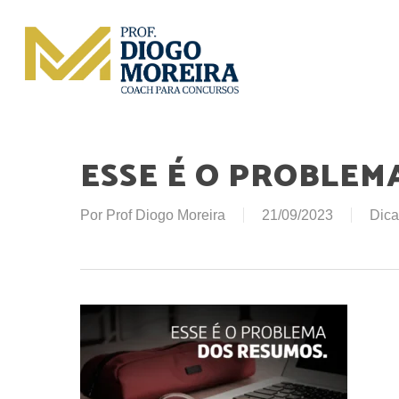
Skip
to
main
content
ESSE É O PROBLEM
Por
Prof Diogo Moreira
21/09/2023
Dica