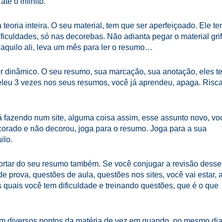
té o infinito.
eoria inteira. O seu material, tem que ser aperfeiçoado. Ele t
ficuldades, só nas decorebas. Não adianta pegar o material gri
 aquilo ali, leva um mês para ler o resumo…
ser dinâmico. O seu resumo, sua marcação, sua anotação, eles t
eleu 3 vezes nos seus resumos, você já aprendeu, apaga. Risc
 fazendo num site, alguma coisa assim, esse assunto novo, vo
ecorado e não decorou, joga para o resumo. Joga para a sua
ilo.
ortar do seu resumo também. Se você conjugar a revisão desse
prova, questões de aula, questões nos sites, você vai estar, 
quais você tem dificuldade e treinando questões, que é o que
 com diversos pontos da matéria de vez em quando, no mesmo dia