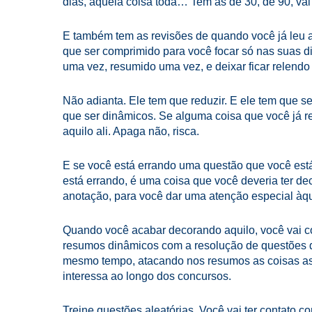
dias, aquela coisa toda… Tem as de 30, de 90, vai a
E também tem as revisões de quando você já leu a t
que ser comprimido para você focar só nas suas di
uma vez, resumido uma vez, e deixar ficar relendo
Não adianta. Ele tem que reduzir. E ele tem que 
que ser dinâmicos. Se alguma coisa que você já r
aquilo ali. Apaga não, risca.
E se você está errando uma questão que você está
está errando, é uma coisa que você deveria ter d
anotação, para você dar uma atenção especial àqu
Quando você acabar decorando aquilo, você vai c
resumos dinâmicos com a resolução de questões de 
mesmo tempo, atacando nos resumos as coisas as 
interessa ao longo dos concursos.
Treine questões aleatórias. Você vai ter contato