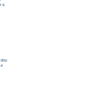
r a
, dou
 e