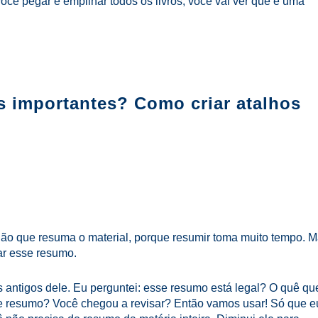
ocê pegar e empilhar todos os livros, você vai ver que é uma
 importantes? Como criar atalhos
não que resuma o material, porque resumir toma muito tempo. M
ar esse resumo.
s antigos dele. Eu perguntei: esse resumo está legal? O quê qu
se resumo? Você chegou a revisar? Então vamos usar! Só que e