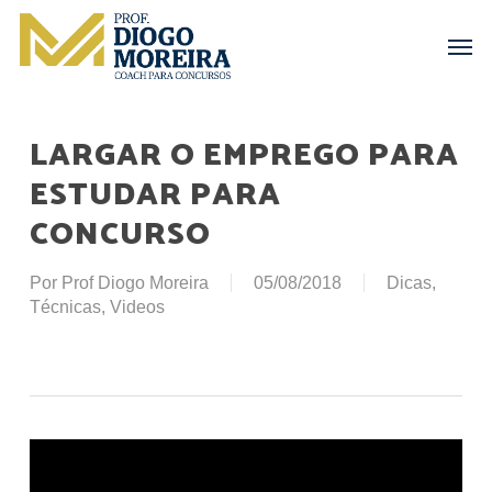
Skip
Menu
Men
to
main
content
LARGAR O EMPREGO PARA
ESTUDAR PARA
CONCURSO
Por
Prof Diogo Moreira
05/08/2018
Dicas
,
Técnicas
,
Videos