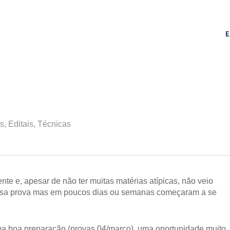
s
,
Editais
,
Técnicas
te e, apesar de não ter muitas matérias atípicas, não veio
essa prova mas em poucos dias ou semanas começaram a se
ma boa preparação (provas 04/março), uma oportunidade muito