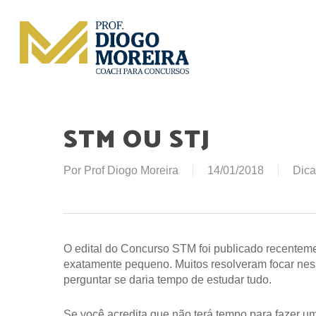
Skip
to
main
content
STM OU STJ
Por
Prof Diogo Moreira
14/01/2018
Dica
O edital do Concurso STM foi publicado recentemen
exatamente pequeno. Muitos resolveram focar n
perguntar se daria tempo de estudar tudo.
Se você acredita que não terá tempo para fazer u