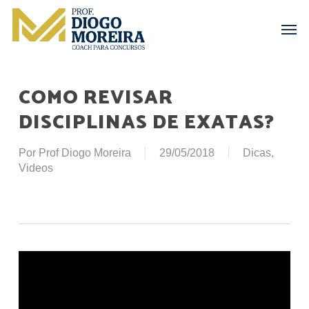
Skip
Menu
Men
to
main
content
COMO REVISAR
DISCIPLINAS DE EXATAS?
Por
Prof Diogo Moreira
29/05/2018
Dicas
,
Videos