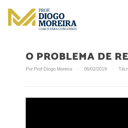
Skip
to
main
content
O PROBLEMA DE R
Por
Prof Diogo Moreira
06/02/2019
Técn