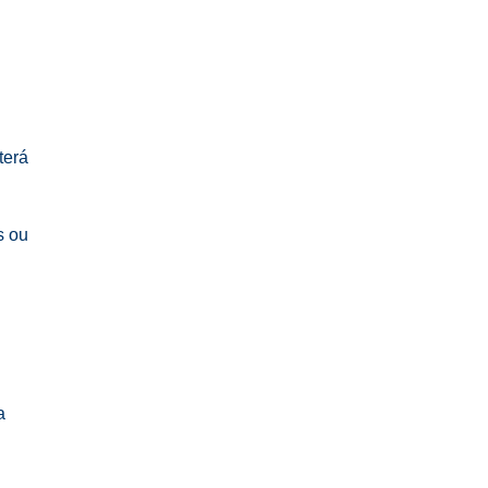
terá
s ou
a