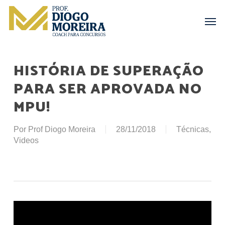
Skip
Menu
Men
to
main
content
HISTÓRIA DE SUPERAÇÃO
PARA SER APROVADA NO
MPU!
Por
Prof Diogo Moreira
28/11/2018
Técnicas
,
Videos