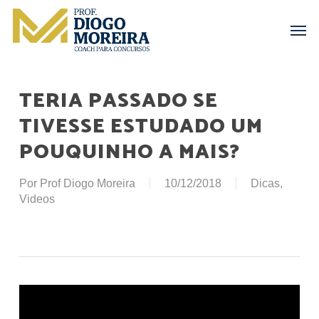
Skip
Menu
Men
to
main
content
TERIA PASSADO SE
TIVESSE ESTUDADO UM
POUQUINHO A MAIS?
Por
Prof Diogo Moreira
10/12/2018
Dicas
,
Videos