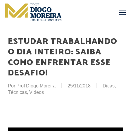
Skip
Menu
Men
to
main
content
ESTUDAR TRABALHANDO
O DIA INTEIRO: SAIBA
COMO ENFRENTAR ESSE
DESAFIO!
Por
Prof Diogo Moreira
25/11/2018
Dicas
,
Técnicas
,
Videos