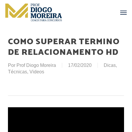
Skip
Menu
Men
to
main
content
COMO SUPERAR TERMINO
DE RELACIONAMENTO HD
Por
Prof Diogo Moreira
17/02/2020
Dicas
,
Técnicas
,
Videos