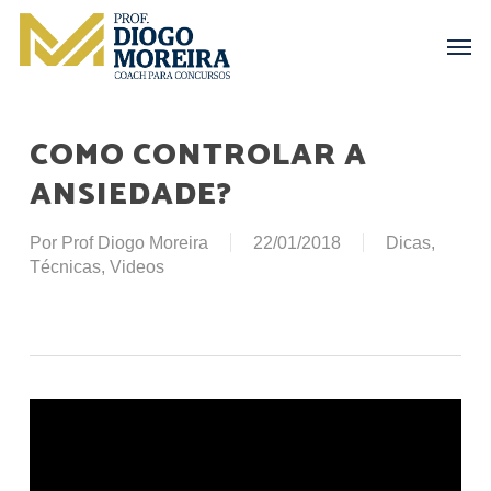
Skip
Menu
Men
to
main
content
COMO CONTROLAR A
ANSIEDADE?
Por
Prof Diogo Moreira
22/01/2018
Dicas
,
Técnicas
,
Videos