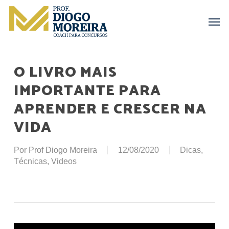
Skip
Menu
Men
to
main
content
O LIVRO MAIS
IMPORTANTE PARA
APRENDER E CRESCER NA
VIDA
Por
Prof Diogo Moreira
12/08/2020
Dicas
,
Técnicas
,
Videos