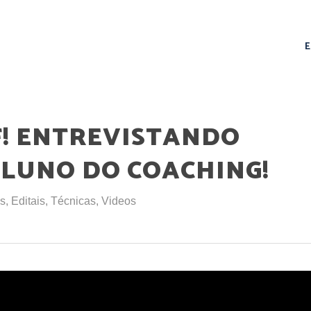
! ENTREVISTANDO
ALUNO DO COACHING!
s
,
Editais
,
Técnicas
,
Videos