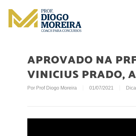
Skip
to
main
content
APROVADO NA PRF
VINICIUS PRADO, 
Por
Prof Diogo Moreira
01/07/2021
Dica