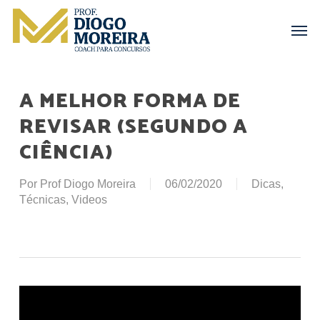
Skip
Menu
Men
to
main
content
A MELHOR FORMA DE
REVISAR (SEGUNDO A
CIÊNCIA)
Por
Prof Diogo Moreira
06/02/2020
Dicas
,
Técnicas
,
Videos